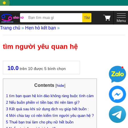
TÌM
Trang chủ
»
Hẹn hò kết bạn
»
tìm người yêu quan hệ
10.0
trên
10
được
5
bình chọn
Contents
[
hide
]
1
tìm bạn quan hệ kín đáo không ràng buộc tình cảm
2
Nếu buồn phiền vì tiền bạc thì nên làm gì?
3
Kết quả sau khi sử dụng dịch vụ giúp hết buồn :
4
Mới chia tay có nên kiếm tìm người yêu quan hệ ?
5
Thuê bạn trai làm cho phụ nữ hết buồn