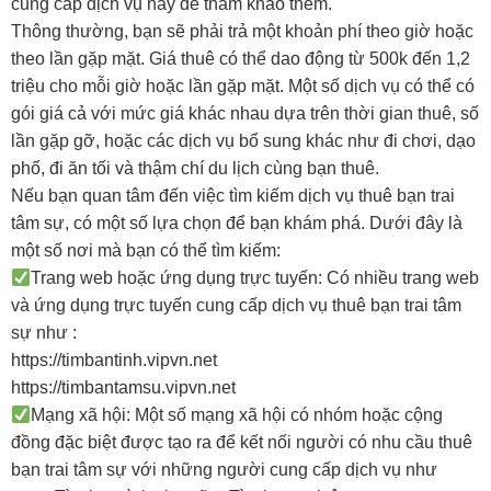
cung cấp dịch vụ này để tham khảo thêm.
Thông thường, bạn sẽ phải trả một khoản phí theo giờ hoặc
theo lần gặp mặt. Giá thuê có thể dao động từ 500k đến 1,2
triệu cho mỗi giờ hoặc lần gặp mặt. Một số dịch vụ có thể có
gói giá cả với mức giá khác nhau dựa trên thời gian thuê, số
lần gặp gỡ, hoặc các dịch vụ bổ sung khác như đi chơi, dạo
phố, đi ăn tối và thậm chí du lịch cùng bạn thuê.
Nếu bạn quan tâm đến việc tìm kiếm dịch vụ thuê bạn trai
tâm sự, có một số lựa chọn để bạn khám phá. Dưới đây là
một số nơi mà bạn có thể tìm kiếm:
Trang web hoặc ứng dụng trực tuyến: Có nhiều trang web
và ứng dụng trực tuyến cung cấp dịch vụ thuê bạn trai tâm
sự như :
https://timbantinh.vipvn.net
https://timbantamsu.vipvn.net
Mạng xã hội: Một số mạng xã hội có nhóm hoặc cộng
đồng đặc biệt được tạo ra để kết nối người có nhu cầu thuê
bạn trai tâm sự với những người cung cấp dịch vụ như