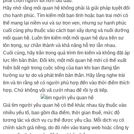
phải chọn người tốt hơn lầu đầu.
H
ãy nhớ rằng mối quan hệ không phải là giải pháp tuyệt đối
cho hạnh phúc. Tìm kiếm một bạn tình hoặc bạn trai mới có
thể mang lại niềm vui và sự trọn vẹn, nhưng sự hạnh phúc
cuối cùng phụ thuộc vào cách bạn xây dựng và nuôi dưỡng
mối quan hệ. Luôn tìm kiếm một mối quan hệ dựa trên sự
tôn trọng, sự chân thành và khả năng hỗ trợ lẫn nhau.
Cuối cùng, hãy trân trọng quá trình tìm kiếm và không đặt áp
lực lên bản thân. Đôi khi, một mối quan hệ mới có thể xuất
hiện bất ngờ trong cuộc sống của bạn khi bạn đang tận
hưởng sự tự do và phát triển bản thân. Hãy lắng nghe trái
tim và tin rằng sẽ có người phù hợp đến vào thời điểm thích
hợp. Chứ không vội vã cưới nhau để rồi ly dị tiếp.
Giá tìm người yêu quan hệ có thể khác nhau tùy thuộc vào
nhiều yếu tố, bao gồm địa điểm, thời gian thuê, mức độ
tương tác và dịch vụ cụ thể được yêu cầu. Mỗi dịch vụ có
chính sách giá riêng, do đó nên vào trang web hoặc công ty