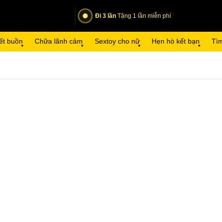
Đi 3 lần
Tặng 1 lần miễn phí
ết buồn
Chữa lãnh cảm
Sextoy cho nữ
Hẹn hò kết bạn
Tìm