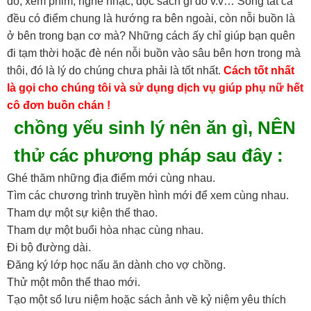
đó, xem phim, nghe nhạc, đọc sách gì đó v.v… Song tất cả
đều có điểm chung là hướng ra bên ngoài, còn nỗi buồn là
ở bên trong bạn cơ mà? Những cách ấy chỉ giúp bạn quên
đi tạm thời hoặc đè nén nỗi buồn vào sâu bên hơn trong mà
thôi, đó là lý do chúng chưa phải là tốt nhất.
Cách tốt nhất
là gọi cho chúng tôi và sử dụng dịch vụ giúp phụ nữ hết
cô đơn buồn chán !
chồng yếu sinh lý nên ăn gì, NÊN
thử các phương pháp sau đây :
Ghé thăm những địa điểm mới cùng nhau.
Tìm các chương trình truyền hình mới để xem cùng nhau.
Tham dự một sự kiện thể thao.
Tham dự một buổi hòa nhạc cùng nhau.
Đi bộ đường dài.
Đăng ký lớp học nấu ăn dành cho vợ chồng.
Thử một môn thể thao mới.
Tạo một sổ lưu niệm hoặc sách ảnh về kỷ niệm yêu thích