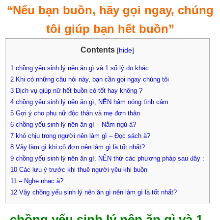
“Nếu bạn buồn, hãy gọi ngay, chúng
tôi giúp bạn hết buồn”
Contents
[
hide
]
1
chồng yếu sinh lý nên ăn gì và 1 số lý do khác
2
Khi có những câu hỏi này, bạn cần gọi ngay chúng tôi
3
Dịch vụ giúp nữ hết buồn có tốt hay không ?
4
chồng yếu sinh lý nên ăn gì, NÊN hâm nóng tình cảm
5
Gợi ý cho phụ nữ độc thân và mẹ đơn thân
6
chồng yếu sinh lý nên ăn gì – Nằm ngủ à?
7
khó chịu trong người nên làm gì – Đọc sách à?
8
Vậy làm gì khi cô đơn nên làm gì là tốt nhất?
9
chồng yếu sinh lý nên ăn gì, NÊN thử các phương pháp sau đây :
10
Các lưu ý trước khi thuê người yêu khi buồn
11
– Nghe nhạc à?
12
Vậy chồng yếu sinh lý nên ăn gì nên làm gì là tốt nhất?
chồng yếu sinh lý nên ăn gì và 1