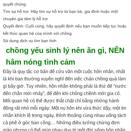
quyết chúng.
Tìm sự hỗ trợ: Hãy tìm sự hỗ trợ từ bạn bè, gia đình hoặc một
chuyên gia tâm lý hỗ trợ.
Quyết định: Cuối cùng, hãy quyết định nếu bạn muốn tiếp tục hoặc
kết thúc quan hệ của mình với chồng.
Sử dụng dịch vụ tìm bạn tình
chồng yếu sinh lý nên ăn gì, NÊN
hâm nóng tình cảm
Đây là quy tắc cơ bản để cứu vãn một cuộc hôn nhân, nhất
là khi bạn thường xuyên nghĩ đến việc chán chồng quá làm
gì bây giờ. Tuy nhiên, hôn nhân không phải là thứ để “nước
đến chân mới nhảy”, để đến khi chông chênh mới gia cố.
Mối quan hệ có thể được thắt chặt chỉ bằng những hành
động rất nhỏ mỗi ngày: Một nụ hôn khi vừa thức dậy, một tin
nhắn khích lệ trong ngày, thỉnh thoảng cùng nhau uống tách
cà phê ở góc ban công… Những điều tưởng chừng đơn
giản nhưng có thể giúp nhau duy trì một đời sống hôn nhân