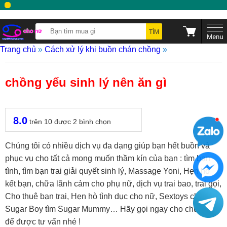
TÌM
Trang chủ
»
Cách xử lý khi buồn chán chồng
»
chồng yếu sinh lý nên ăn gì
8.0
trên
10
được
2
bình chọn
Chúng tôi có nhiều dịch vụ đa dạng giúp bạn hết buồn và
phục vụ cho tất cả mong muốn thầm kín của bạn : tìm bạn
tình, tìm bạn trai giải quyết sinh lý, Massage Yoni, Hẹn hò
kết bạn, chữa lãnh cảm cho phụ nữ, dịch vụ trai bao, trai gọi,
Cho thuê bạn trai, Hẹn hò tình dục cho nữ, Sextoys cho nữ,
Sugar Boy tìm Sugar Mummy… Hãy gọi ngay cho chúng tôi
để được tư vấn nhé !