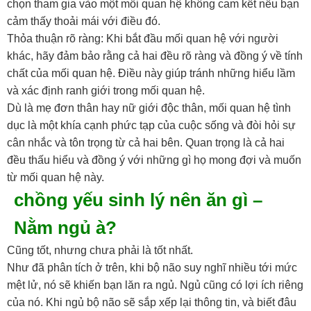
chọn tham gia vào một mối quan hệ không cam kết nếu bạn
cảm thấy thoải mái với điều đó.
Thỏa thuận rõ ràng: Khi bắt đầu mối quan hệ với người
khác, hãy đảm bảo rằng cả hai đều rõ ràng và đồng ý về tính
chất của mối quan hệ. Điều này giúp tránh những hiểu lầm
và xác định ranh giới trong mối quan hệ.
Dù là mẹ đơn thân hay nữ giới độc thân, mối quan hệ tình
dục là một khía cạnh phức tạp của cuộc sống và đòi hỏi sự
cân nhắc và tôn trọng từ cả hai bên. Quan trọng là cả hai
đều thấu hiểu và đồng ý với những gì họ mong đợi và muốn
từ mối quan hệ này.
chồng yếu sinh lý nên ăn gì –
Nằm ngủ à?
Cũng tốt, nhưng chưa phải là tốt nhất.
Như đã phân tích ở trên, khi bộ não suy nghĩ nhiều tới mức
mệt lử, nó sẽ khiến bạn lăn ra ngủ. Ngủ cũng có lợi ích riêng
của nó. Khi ngủ bộ não sẽ sắp xếp lại thông tin, và biết đâu