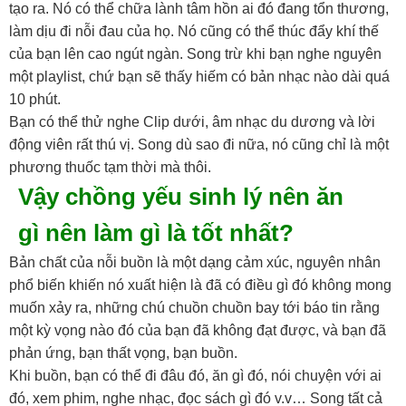
tạo ra. Nó có thể chữa lành tâm hồn ai đó đang tổn thương,
làm dịu đi nỗi đau của họ. Nó cũng có thể thúc đẩy khí thế
của bạn lên cao ngút ngàn. Song trừ khi bạn nghe nguyên
một playlist, chứ bạn sẽ thấy hiếm có bản nhạc nào dài quá
10 phút.
Bạn có thể thử nghe Clip dưới, âm nhạc du dương và lời
động viên rất thú vị. Song dù sao đi nữa, nó cũng chỉ là một
phương thuốc tạm thời mà thôi.
Vậy chồng yếu sinh lý nên ăn
gì nên làm gì là tốt nhất?
Bản chất của nỗi buồn là một dạng cảm xúc, nguyên nhân
phổ biến khiến nó xuất hiện là đã có điều gì đó không mong
muốn xảy ra, những chú chuồn chuồn bay tới báo tin rằng
một kỳ vọng nào đó của bạn đã không đạt được, và bạn đã
phản ứng, bạn thất vọng, bạn buồn.
Khi buồn, bạn có thể đi đâu đó, ăn gì đó, nói chuyện với ai
đó, xem phim, nghe nhạc, đọc sách gì đó v.v… Song tất cả